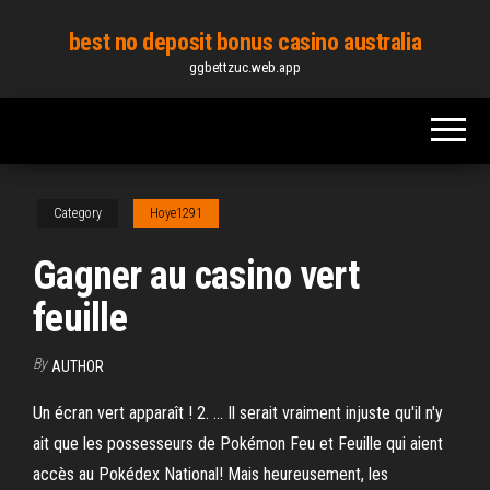
Skip
best no deposit bonus casino australia
to
ggbettzuc.web.app
the
content
Category
Hoye1291
Gagner au casino vert
feuille
By
AUTHOR
Un écran vert apparaît ! 2. ... Il serait vraiment injuste qu'il n'y
ait que les possesseurs de Pokémon Feu et Feuille qui aient
accès au Pokédex National! Mais heureusement, les