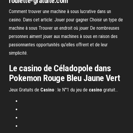
roulette-gratuite.com
Comment trouver une machine à sous lucrative dans un
casino. Dans cet article: Jouer pour gagner Choisir un type de
machine à sous Trouver un endroit où jouer De nombreuses
personnes aiment jouer aux machines à sous en raison des
passionnantes opportunités qu'elles offrent et de leur
simplicité.
Le casino de Céladopole dans
Pokemon Rouge Bleu Jaune Vert
Jeux Gratuits de
Casino
: le N°1 du jeu de
casino
gratuit…